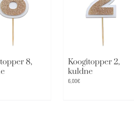
topper 8,
Koogitopper 2,
ne
kuldne
6,00
€