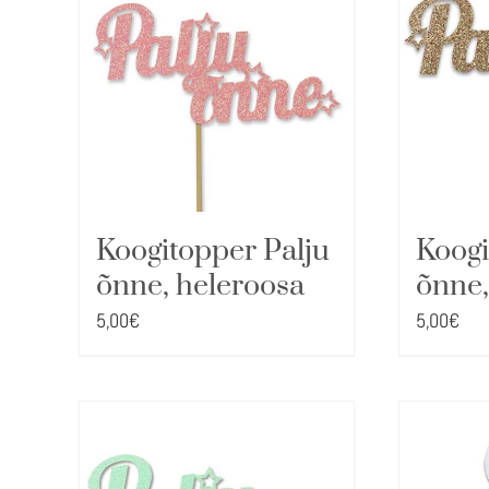
Koogitopper Palju
Koogi
õnne, heleroosa
õnne,
5,00
€
5,00
€