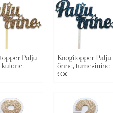
topper Palju
Koogitopper Palju
 kuldne
õnne, tumesinine
5,00
€