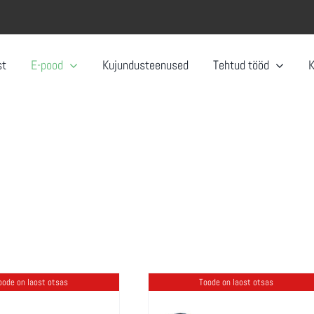
st
E-pood
Kujundusteenused
Tehtud tööd
oode on laost otsas
Toode on laost otsas