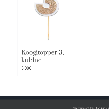
Koogitopper 3,
kuldne
6,00
€
See veebileht kasutab küpsis