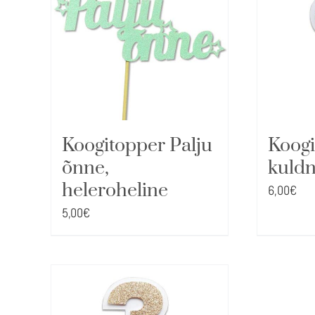
Koogitopper Palju
Koogi
õnne,
kuld
heleroheline
6,00
€
5,00
€