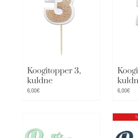
Koogitopper 3,
Koogi
kuldne
kuld
6,00
€
6,00
€
T