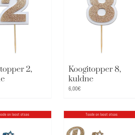
topper 2,
Koogitopper 8,
ne
kuldne
6,00
€
oode on laost otsas
Toode on laost otsas