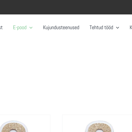
st
E-pood
Kujundusteenused
Tehtud tööd