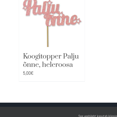
Koogitopper Palju
õnne, heleroosa
5,00
€
See veebileht kasutab küpsis