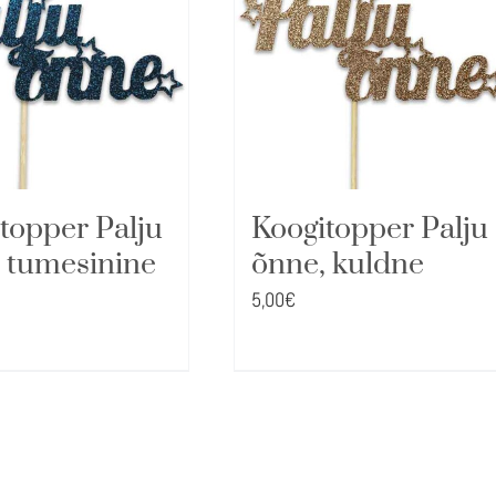
topper Palju
Koogitopper Palju
 tumesinine
õnne, kuldne
5,00
€