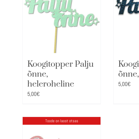
Koogitopper Palju
Koogi
õnne,
õnne,
heleroheline
5,00
€
5,00
€
Toode on laost otsas