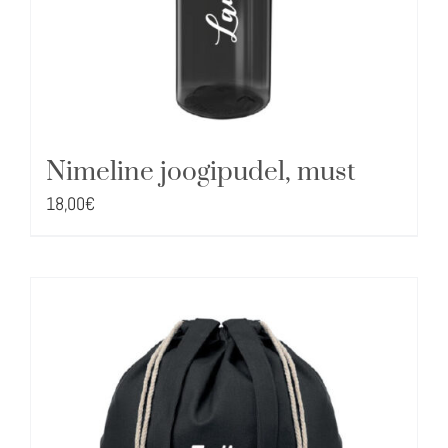
Nimeline joogipudel, must
18,00
€