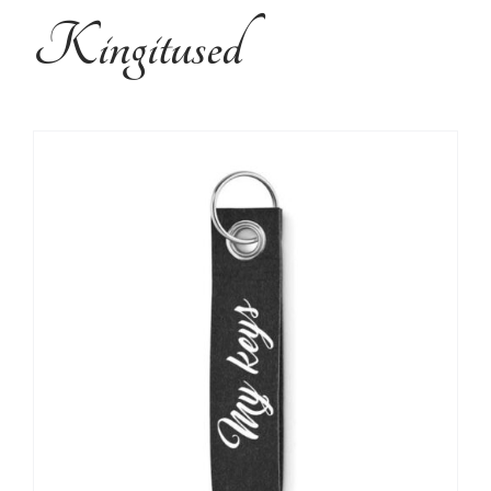
Kujundusteenused
Kingitused
Tehtud tööd
Kontakt