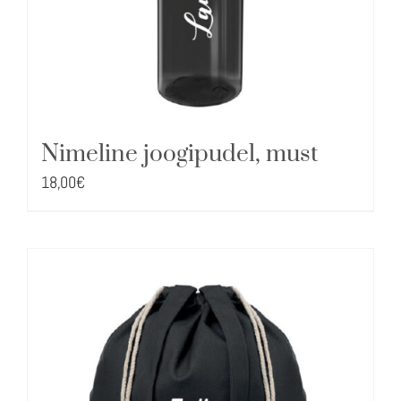
Nimeline joogipudel, must
18,00
€