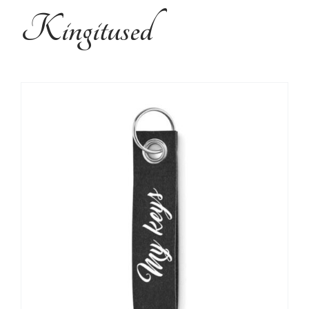
Kujundusteenused
Kingitused
Tehtud tööd
Kontakt