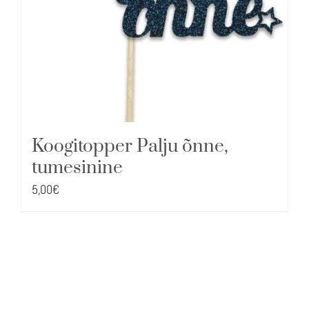
Koogitopper Palju õnne,
tumesinine
5,00
€