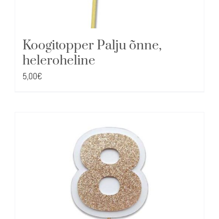
Koogitopper Palju õnne,
heleroheline
5,00
€