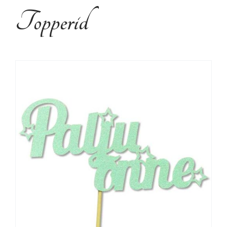
Kujundusteenused
Topperid
Tehtud tööd
Kontakt