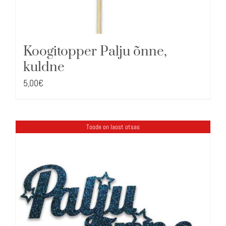
Koogitopper Palju õnne,
kuldne
5,00
€
Toode on laost otsas