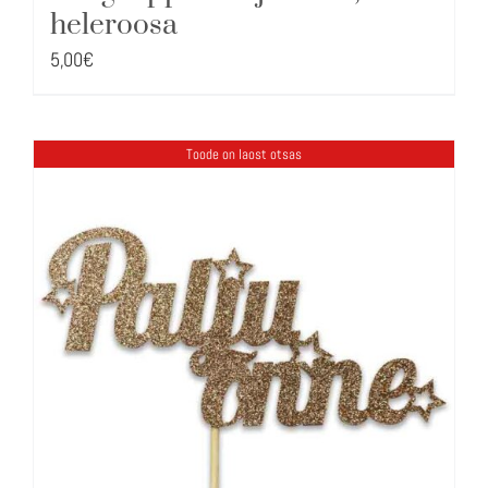
heleroosa
5,00
€
Toode on laost otsas