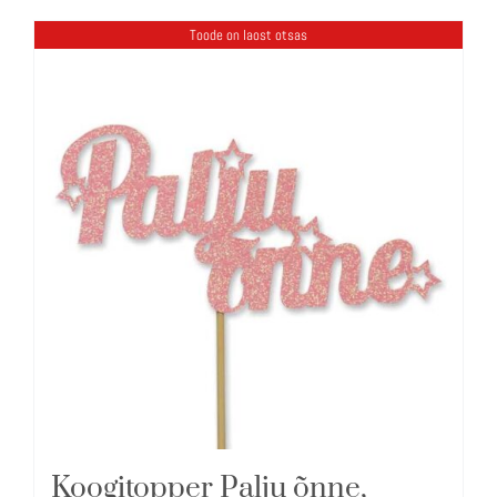
Toode on laost otsas
Koogitopper Palju õnne,