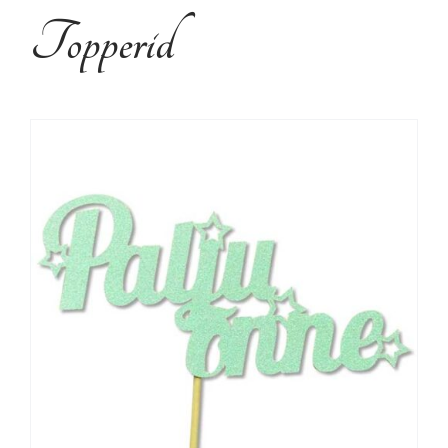
Kujundusteenused
Topperid
Tehtud tööd
Kontakt