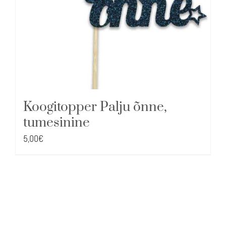
Koogitopper Palju õnne,
tumesinine
5,00
€