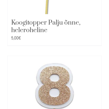
Koogitopper Palju õnne,
heleroheline
5,00
€