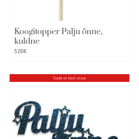
Koogitopper Palju õnne,
kuldne
5,00
€
Toode on laost otsas