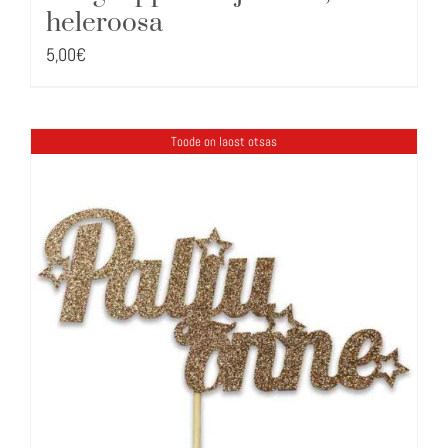
heleroosa
5,00
€
Toode on laost otsas