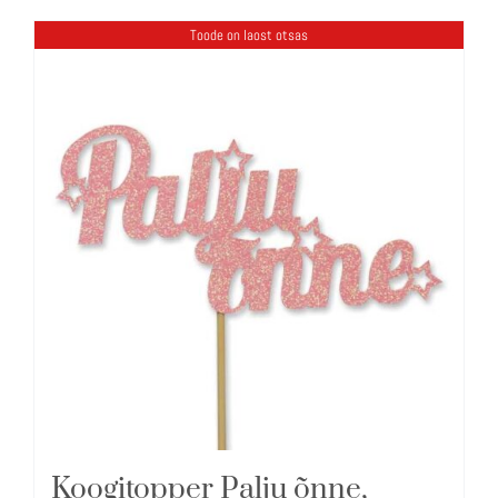
Toode on laost otsas
Koogitopper Palju õnne,