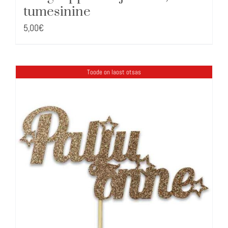
tumesinine
5,00
€
Toode on laost otsas