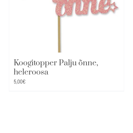
Koogitopper Palju õnne,
heleroosa
5,00
€