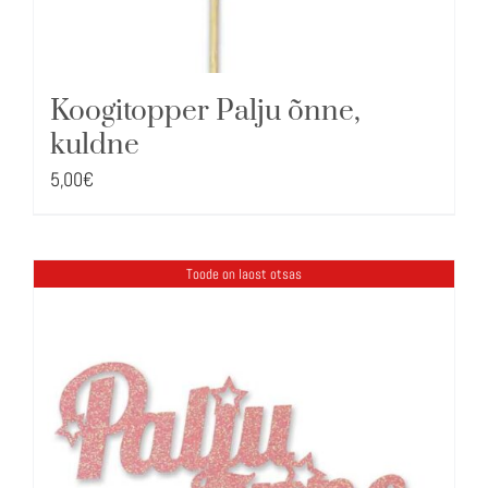
Koogitopper Palju õnne,
kuldne
5,00
€
Toode on laost otsas