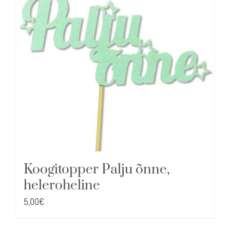
Koogitopper Palju õnne,
heleroheline
5,00
€