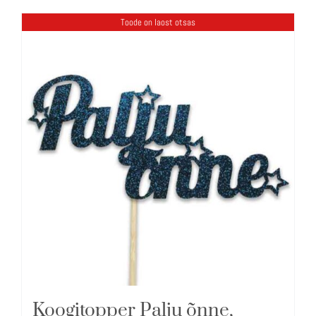
Toode on laost otsas
Koogitopper Palju õnne,