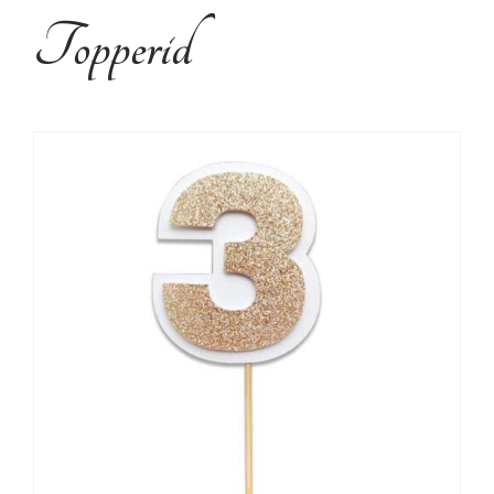
Kujundusteenused
Topperid
Tehtud tööd
Kontakt