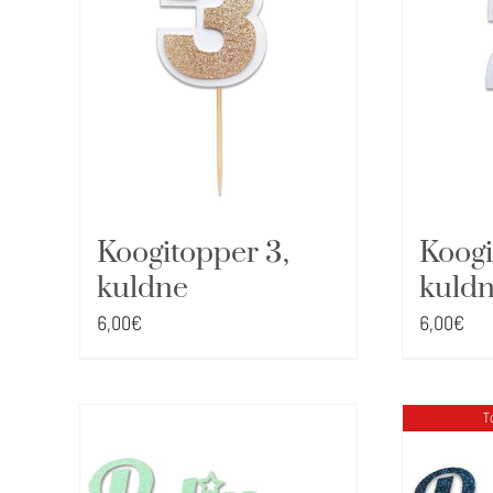
Koogitopper 3,
Koogi
kuldne
kuld
6,00
€
6,00
€
T