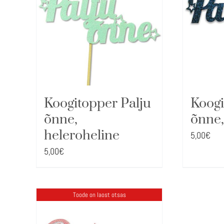
Koogitopper Palju
Koogi
õnne,
õnne,
heleroheline
5,00
€
5,00
€
Toode on laost otsas