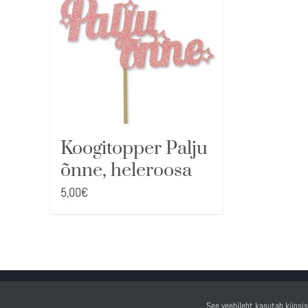
Koogitopper Palju
õnne, heleroosa
5,00
€
See veebileht kasutab küpsis