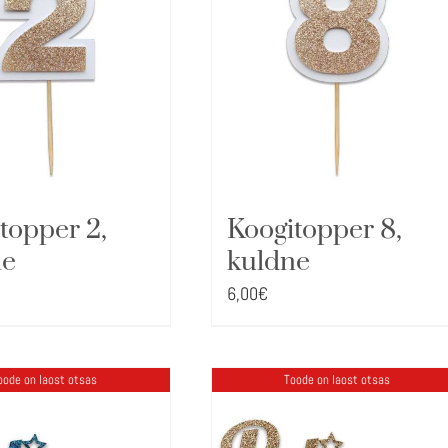
topper 2,
Koogitopper 8,
ne
kuldne
6,00
€
oode on laost otsas
Toode on laost otsas