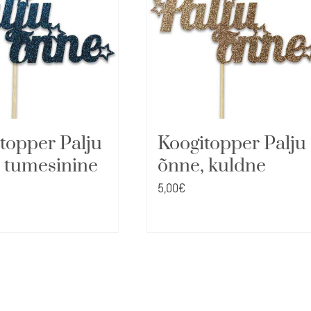
topper Palju
Koogitopper Palju
 tumesinine
õnne, kuldne
5,00
€