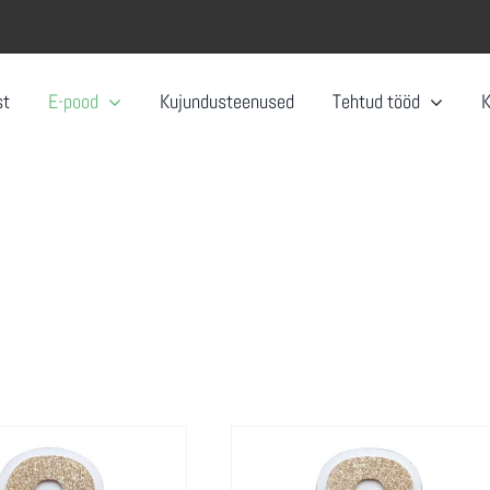
st
E-pood
Kujundusteenused
Tehtud tööd