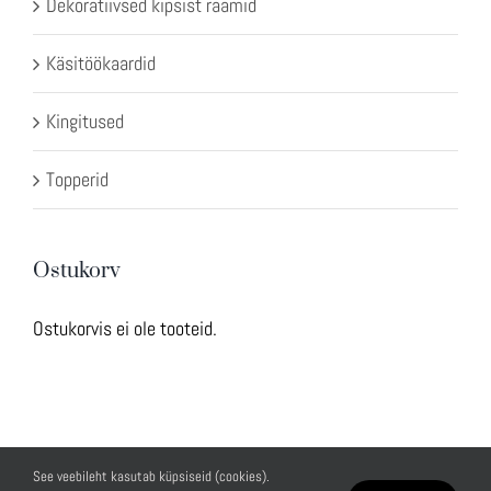
Dekoratiivsed kipsist raamid
Käsitöökaardid
Kingitused
Topperid
Ostukorv
Ostukorvis ei ole tooteid.
See veebileht kasutab küpsiseid (cookies).