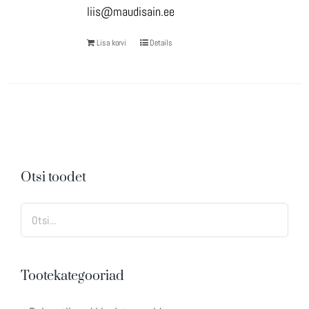
liis@maudisain.ee
Lisa korvi
Details
Otsi toodet
Tootekategooriad