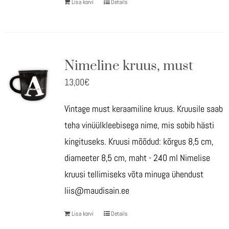
Lisa korvi
Details
Nimeline kruus, must
13,00
€
Vintage must keraamiline kruus. Kruusile saab
teha vinüülkleebisega nime, mis sobib hästi
kingituseks. Kruusi mõõdud: kõrgus 8,5 cm,
diameeter 8,5 cm, maht - 240 ml Nimelise
kruusi tellimiseks võta minuga ühendust
liis@maudisain.ee
Lisa korvi
Details