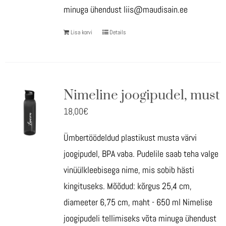
minuga ühendust liis@maudisain.ee
Lisa korvi
Details
Nimeline joogipudel, must
18,00
€
Ümbertöödeldud plastikust musta värvi
joogipudel, BPA vaba. Pudelile saab teha valge
vinüülkleebisega nime, mis sobib hästi
kingituseks. Mõõdud: kõrgus 25,4 cm,
diameeter 6,75 cm, maht - 650 ml Nimelise
joogipudeli tellimiseks võta minuga ühendust