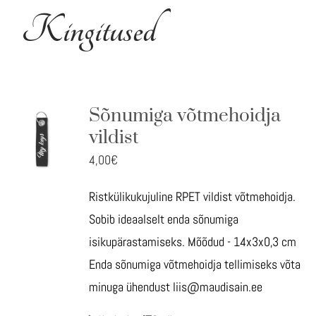
Kujundusteenused
Kingitused
Tehtud tööd
Kontakt
Sõnumiga võtmehoidja
vildist
4,00
€
Ristkülikukujuline RPET vildist võtmehoidja.
Sobib ideaalselt enda sõnumiga
isikupärastamiseks. Mõõdud - 14x3x0,3 cm
Enda sõnumiga võtmehoidja tellimiseks võta
minuga ühendust liis@maudisain.ee