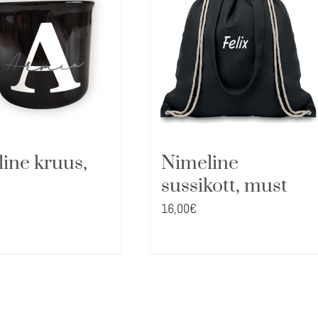
ine kruus,
Nimeline
sussikott, must
16,00
€