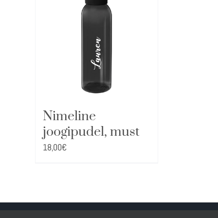
Nimeline
joogipudel, must
18,00
€