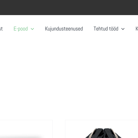
st
E-pood
Kujundusteenused
Tehtud tööd