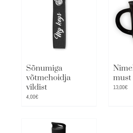
Nimel
Sõnumiga
must
võtmehoidja
vildist
13,00
€
4,00
€