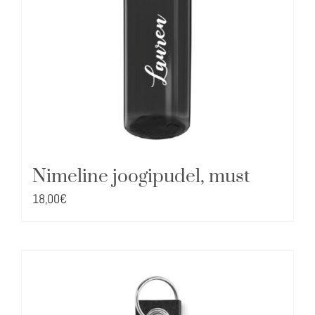
Nimeline joogipudel, must
18,00
€