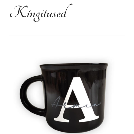
Kujundusteenused
Kingitused
Tehtud tööd
Kontakt