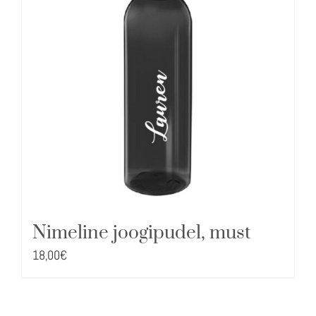
Nimeline joogipudel, must
18,00
€