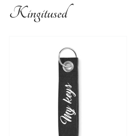
Kujundusteenused
Kingitused
Tehtud tööd
Kontakt