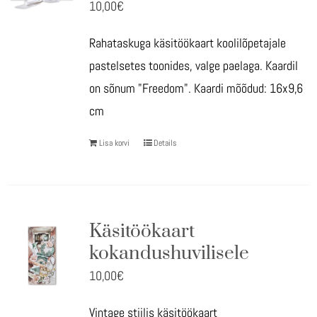
10,00
€
Rahataskuga käsitöökaart koolilõpetajale
pastelsetes toonides, valge paelaga. Kaardil
on sõnum "Freedom". Kaardi mõõdud: 16x9,6
cm
Lisa korvi
Details
Käsitöökaart
kokandushuvilisele
10,00
€
Vintage stiilis käsitöökaart