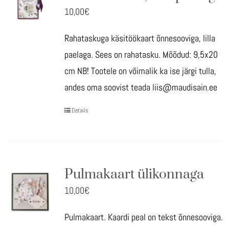
10,00
€
Rahataskuga käsitöökaart õnnesooviga, lilla
paelaga. Sees on rahatasku. Mõõdud: 9,5x20
cm NB! Tootele on võimalik ka ise järgi tulla,
andes oma soovist teada liis@maudisain.ee
Details
Pulmakaart ülikonnaga
10,00
€
Pulmakaart. Kaardi peal on tekst õnnesooviga.