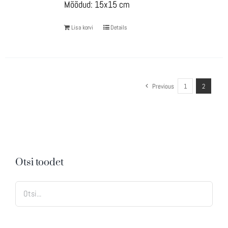
Mõõdud: 15x15 cm
Lisa korvi
Details
Previous
1
2
Otsi toodet