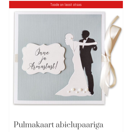
Toode on laost otsas
Pulmakaart abielupaariga