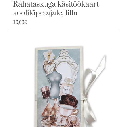
Rahataskuga käsitöökaart
koolilõpetajale, lilla
10,00
€