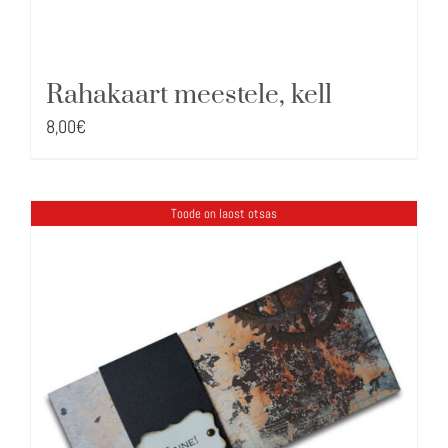
Rahakaart meestele, kell
8,00
€
Toode on laost otsas