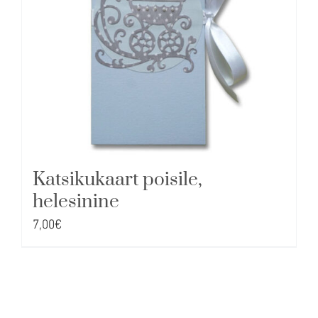
Katsikukaart poisile,
helesinine
7,00
€