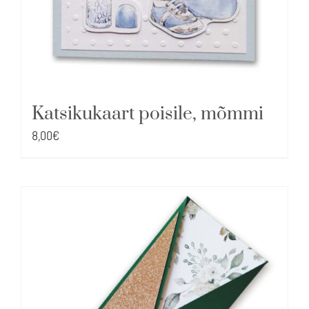
Katsikukaart poisile, mõmmi
8,00
€