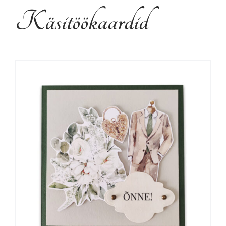
Kujundusteenused
Käsitöökaardid
Tehtud tööd
Kontakt