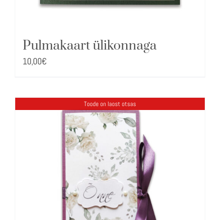
Pulmakaart ülikonnaga
10,00
€
Toode on laost otsas