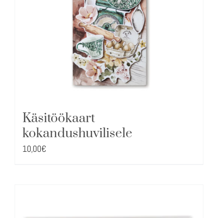
Käsitöökaart
kokandushuvilisele
10,00
€