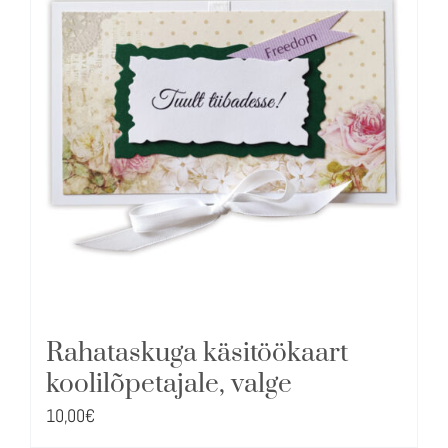
Rahataskuga käsitöökaart
koolilõpetajale, valge
10,00
€