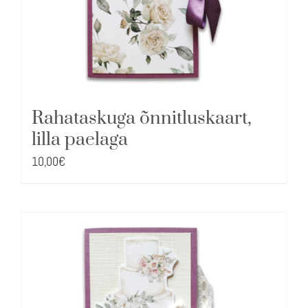
Rahataskuga õnnitluskaart,
lilla paelaga
10,00
€