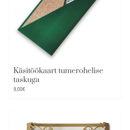
Käsitöökaart tumerohelise
taskuga
9,00
€