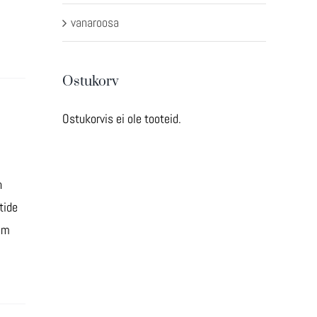
vanaroosa
Ostukorv
Ostukorvis ei ole tooteid.
n
tide
cm