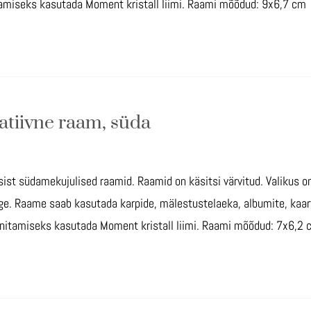
amiseks kasutada Moment kristall liimi. Raami mõõdud: 9x6,7 cm
atiivne raam, süda
ist südamekujulised raamid. Raamid on käsitsi värvitud. Valikus o
lge. Raame saab kasutada karpide, mälestustelaeka, albumite, kaar
nitamiseks kasutada Moment kristall liimi. Raami mõõdud: 7x6,2 