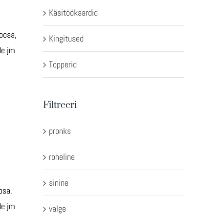
Käsitöökaardid
oosa,
Kingitused
de jm
Topperid
m
Filtreeri
pronks
roheline
sinine
osa,
de jm
valge