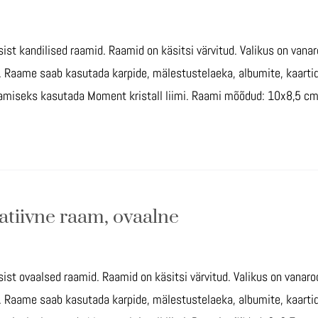
ist kandilised raamid. Raamid on käsitsi värvitud. Valikus on vanar
ge. Raame saab kasutada karpide, mälestustelaeka, albumite, kaarti
amiseks kasutada Moment kristall liimi. Raami mõõdud: 10x8,5 c
atiivne raam, ovaalne
ist ovaalsed raamid. Raamid on käsitsi värvitud. Valikus on vanaro
ge. Raame saab kasutada karpide, mälestustelaeka, albumite, kaarti