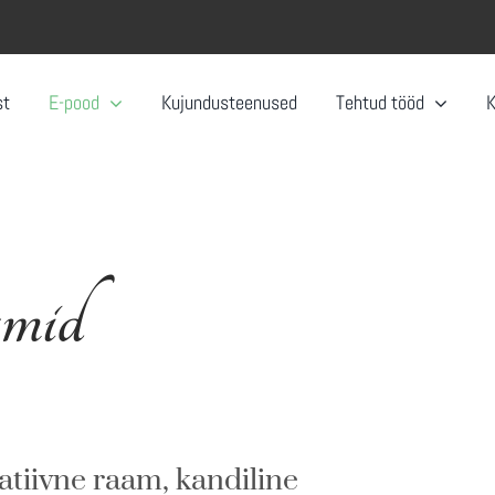
st
E-pood
Kujundusteenused
Tehtud tööd
amid
atiivne raam, kandiline