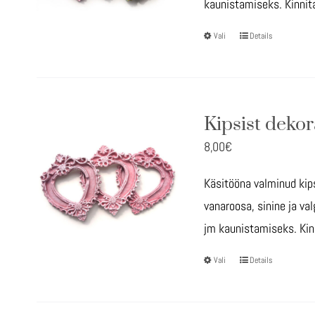
kaunistamiseks. Kinnit
Vali
Details
Sellel
tootel
on
mitu
Kipsist dekor
varianti.
8,00
€
Valikuid
saab
Käsitööna valminud kips
teha
vanaroosa, sinine ja va
tootelehel.
jm kaunistamiseks. Kin
Vali
Details
Sellel
tootel
on