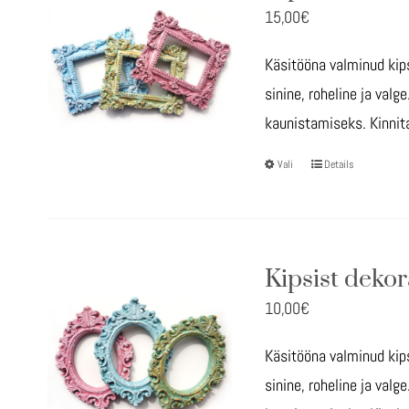
15,00
€
Käsitööna valminud kips
sinine, roheline ja val
kaunistamiseks. Kinnit
Vali
Details
Sellel
tootel
on
mitu
Kipsist dekor
varianti.
10,00
€
Valikuid
saab
Käsitööna valminud kips
teha
sinine, roheline ja val
tootelehel.