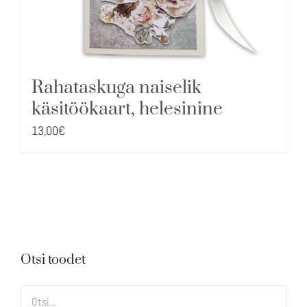
Rahataskuga naiselik
käsitöökaart, helesinine
13,00
€
Otsi toodet