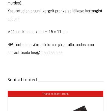
murdes).
Kasutatud on pruuni, kergelt pronksise läikega kartongist
paberit.
Mõõdud: Kinnine kaart – 15 x 11 cm
NB! Tootele on võimalik ka ise järgi tulla, andes oma
soovist teada liis@maudisain.ee
Seotud tooted
Toode on laost otsas