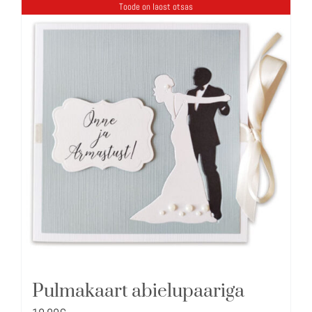
Toode on laost otsas
Pulmakaart abielupaariga