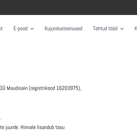
st
E-pood
Kujundusteenused
Tehtud tööd
 OÜ Maudisain (registrikood 16203975),
.
e juurde. Hinnale lisandub tasu