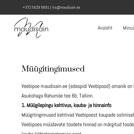
Skip
+372 5629 9691 |
liis@maudisain.ee
to
content
Avaleht
Minu
Müügitingimused
Veebipoe maudisain.ee (edaspidi Veebipood) omanik on
Asukohaga Rahumäe tee 6b, Tallinn.
1. Müügilepingu kehtivus, kauba- ja hinnainfo
Müügitingimused kehtivad Veebipoest kaupade ostmisel
Veebipoes müüdavate toodete hinnad on märgitud toodet
kauba kättetoimetamise eest.