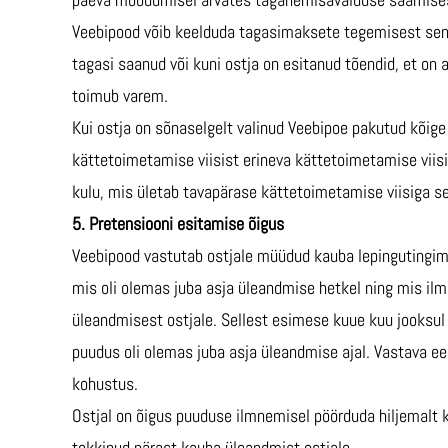
Veebipood võib keelduda tagasimaksete tegemisest seni
tagasi saanud või kuni ostja on esitanud tõendid, et on 
toimub varem.
Kui ostja on sõnaselgelt valinud Veebipoe pakutud kõig
kättetoimetamise viisist erineva kättetoimetamise viisi
kulu, mis ületab tavapärase kättetoimetamise viisiga se
5. Pretensiooni esitamise õigus
Veebipood vastutab ostjale müüdud kauba lepingutingim
mis oli olemas juba asja üleandmise hetkel ning mis ilm
üleandmisest ostjale. Sellest esimese kuue kuu jooksul
puudus oli olemas juba asja üleandmise ajal. Vastava 
kohustus.
Ostjal on õigus puuduse ilmnemisel pöörduda hiljemalt k
tekkinud pärast kauba üleandmist ostjale.