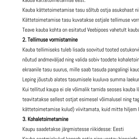
Kauba kättetoimetamise tasu sõltub ostja asukohast ni
Kättetoimetamise tasu kuvatakse ostjale tellimuse vor
Teave kauba kohta on esitatud Veebipoes vahetult kauba
2. Tellimuse vormistamine
Kauba tellimiseks tuleb lisada soovitud tooted ostukorv
nõutud andmeväljad ning valida sobiv toodete kohaletoi
ekraanile tasu suurus, mille saab tasuda pangalingi ka
Leping jõustub alates tasumisele kuuluva summa laeku
Kui tellitud kaupa ei ole võimalik tarnida seoses kauba 
teavitatakse sellest ostjat esimesel võimalusel ning t
kättetoimetamise kulud) viivitamata, kuid mitte hiljem 
3. Kohaletoimetamine
Kaupu saadetakse järgmistesse riikidesse: Eesti
Kauba saatmiskulud kannab ostja ning vastav hinnainfo 