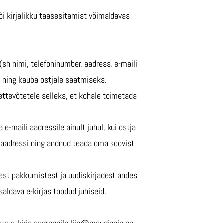
või kirjalikku taasesitamist võimaldavas
sh nimi, telefoninumber, aadress, e-maili
s ning kauba ostjale saatmiseks.
ttevõtetele selleks, et kohale toimetada
e-maili aadressile ainult juhul, kui ostja
a aadressi ning andnud teada oma soovist
atest pakkumistest ja uudiskirjadest andes
saldava e-kirjas toodud juhiseid.
ata e-kirja aadressile liis@maudisain.ee.