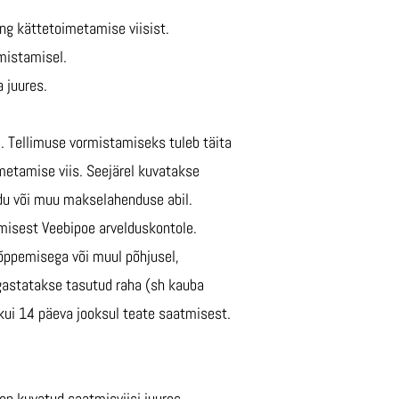
ng kättetoimetamise viisist.
mistamisel.
 juures.
i. Tellimuse vormistamiseks tuleb täita
metamise viis. Seejärel kuvatakse
udu või muu makselahenduse abil.
misest Veebipoe arvelduskontole.
lõppemisega või muul põhjusel,
agastatakse tasutud raha (sh kauba
kui 14 päeva jooksul teate saatmisest.
on kuvatud saatmisviisi juures.