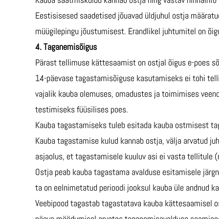
Eestisisesed saadetised jõuavad üldjuhul ostja määratu
müügilepingu jõustumisest. Erandlikel juhtumitel on õig
4. Taganemisõigus
Pärast tellimuse kättesaamist on ostjal õigus e-poes s
14-päevase tagastamisõiguse kasutamiseks ei tohi telli
vajalik kauba olemuses, omadustes ja toimimises veend
testimiseks füüsilises poes.
Kauba tagastamiseks tuleb esitada kauba ostmisest tag
Kauba tagastamise kulud kannab ostja, välja arvatud ju
asjaolus, et tagastamisele kuuluv asi ei vasta tellitule (
Ostja peab kauba tagastama avalduse esitamisele järgne
ta on eelnimetatud perioodi jooksul kauba üle andnud ka
Veebipood tagastab tagastatava kauba kättesaamisel ost
päeva möödumisel arvates taganemisavalduse saamisest,