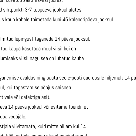
d sihtpunkti 3-7 tööpäeva jooksul alates
us kaup kohale toimetada kuni 45 kalendripäeva jooksul.
õlmitud lepingust taganeda 14 päeva jooksul.
tud kaupa kasutada muul viisil kui on
umiseks viisil nagu see on lubatud kauba
anemise avaldus ning saata see e-posti aadressile hiljemalt 14 p
hul, kui tagastamise põhjus seisneb
nt vale või defektiga asi).
va 14 päeva jooksul või esitama tõendi, et
uba vedajale.
jale viivitamata, kuid mitte hiljem kui 14
 kõik ostjalt lepingu alusel saadud tasud.