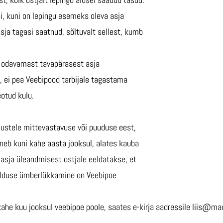
, kuni on lepingu esemeks oleva asja
asja tagasi saatnud, sõltuvalt sellest, kumb
e odavamast tavapärasest asja
, ei pea Veebipood tarbijale tagastama
otud kulu.
ustele mittevastavuse või puuduse eest,
neb kuni kahe aasta jooksul, alates kauba
 asja üleandmisest ostjale eeldatakse, et
eelduse ümberlükkamine on Veebipoe
ahe kuu jooksul veebipoe poole, saates e-kirja aadressile liis@ma