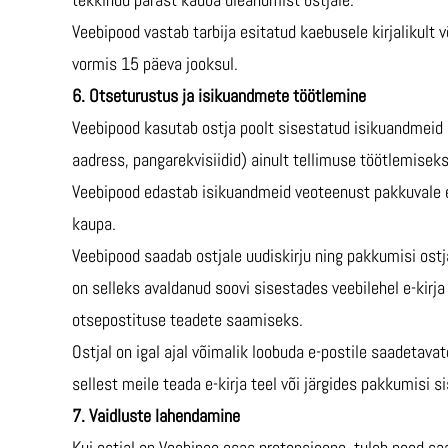
Veebipood vastab tarbija esitatud kaebusele kirjalikult 
vormis 15 päeva jooksul.
6. Otseturustus ja isikuandmete töötlemine
Veebipood kasutab ostja poolt sisestatud isikuandmeid (
aadress, pangarekvisiidid) ainult tellimuse töötlemisek
Veebipood edastab isikuandmeid veoteenust pakkuvale e
kaupa.
Veebipood saadab ostjale uudiskirju ning pakkumisi ostja 
on selleks avaldanud soovi sisestades veebilehel e-kirj
otsepostituse teadete saamiseks.
Ostjal on igal ajal võimalik loobuda e-postile saadetav
sellest meile teada e-kirja teel või järgides pakkumisi si
7. Vaidluste lahendamine
Kui ostjal on Veebipoe osas pretensioone, tuleb need sa